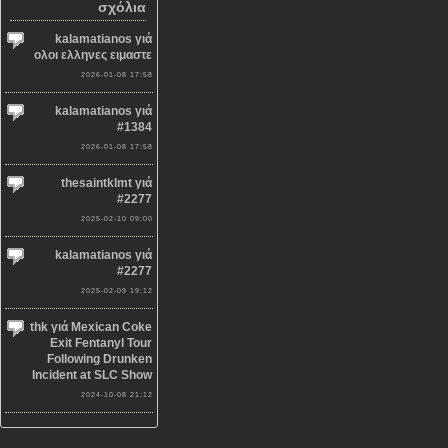
σχόλια
kalamatianos γιά
ολοι ελληνες ειμαστε
2026-01-08 17:58
kalamatianos γιά
#1384
2026-01-08 17:58
thesaintklmt γιά
#2277
2025-02-10 09:00
kalamatianos γιά
#2277
2025-02-09 19:12
thk γιά Mexican Coke
Exit Fentanyl Tour
Following Drunken
Incident at SLC Show
2024-10-08 21:12