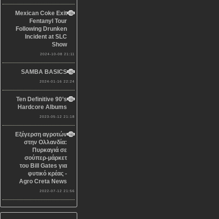
Mexican Coke Exit
Fentanyl Tour
Following Drunken
Incident at SLC
Show
2024-10-08 21:11
SAMBA BASICS
2024-01-16 22:24
Ten Definitive 90’s
Hardcore Albums
2023-05-12 21:18
Εξέγερση αγροτών
στην Ολλανδία:
Πυρκαγιά σε
σούπερ-μάρκετ
του Bill Gates για
φυτικό κρέας -
Agro Creta News
2022-07-12 21:56