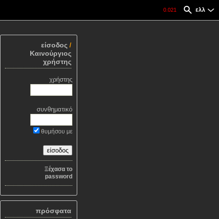
ελλ
0.021
είσοδος
/
Καινούργιος
χρήστης
χρήστης
συνθηματικό
θυμήσου με
Ξέχασα το
password
πρόσφατα