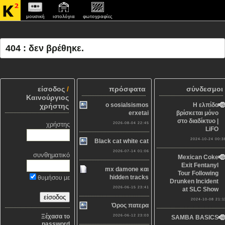
μουσική
ιστολόγια
φωτογραφίες
404 : δεν βρέθηκε.
είσοδος
/
πρόσφατα
σύνδεσμοι
Καινούργιος
o sosialsismos
Η ελπίδα
χρήστης
erxetai
βρίσκεται μόνο
στο διαδίκτυο |
χρήστης
2026-08-04 22:45
LiFO
2024-10-24 00:3
Black cat white cat
2026-07-14 01:06
συνθηματικό
Mexican Coke
Exit Fentanyl
mx damone και
Tour Following
hidden tracks
θυμήσου με
Drunken Incident
2026-06-15 23:41
at SLC Show
2024-10-08 21:1
Όρος πατερα
Ξέχασα το
2026-06-12 23:03
SAMBA BASICS
password