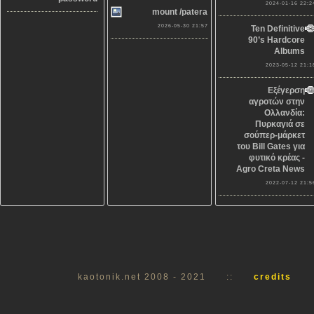
2024-01-16 22:2
mount /patera
2026-05-30 21:57
Ten Definitive
90’s Hardcore
Albums
2023-05-12 21:1
Εξέγερση
αγροτών στην
Ολλανδία:
Πυρκαγιά σε
σούπερ-μάρκετ
του Bill Gates για
φυτικό κρέας -
Agro Creta News
2022-07-12 21:5
kaotonik.net 2008 - 2021
::
credits