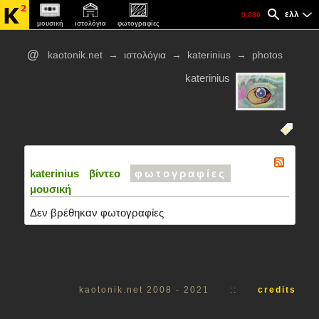
ελλ
0.086
μουσική
ιστολόγια
φωτογραφίες
@
kaotonik.net
→
ιστολόγια
→
katerinius
→
photos
katerinius
katerinius
βίντεο
φωτογραφίες
μουσική
Δεν βρέθηκαν φωτογραφίες
kaotonik.net 2008 - 2021
::
credits