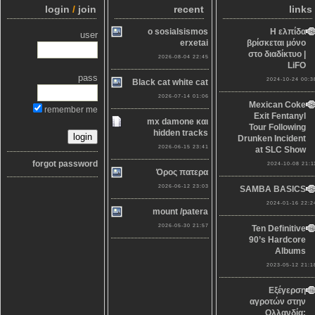
login
/
join
recent
links
o sosialsismos
Η ελπίδα
user
erxetai
βρίσκεται μόνο
στο διαδίκτυο |
2026-08-04 22:45
LiFO
pass
2024-10-24 00:3
Black cat white cat
2026-07-14 01:06
Mexican Coke
remember me
Exit Fentanyl
mx damone και
Tour Following
hidden tracks
Drunken Incident
2026-06-15 23:41
at SLC Show
forgot password
2024-10-08 21:1
Όρος πατερα
2026-06-12 23:03
SAMBA BASICS
2024-01-16 22:2
mount /patera
2026-05-30 21:57
Ten Definitive
90’s Hardcore
Albums
2023-05-12 21:1
Εξέγερση
αγροτών στην
Ολλανδία: