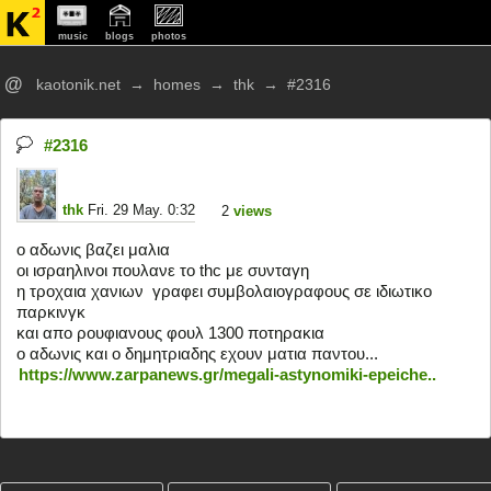
music
blogs
photos
@
kaotonik.net
→
homes
→
thk
→
#2316
#2316
thk
Fri. 29 May. 0:32
2
views
o αδωνις βαζει μαλια
οι ισραηλινοι πουλανε το thc με συνταγη 
η τροχαια χανιων  γραφει συμβολαιογραφους σε ιδιωτικο 
παρκινγκ
και απο ρουφιανους φουλ 1300 ποτηρακια 
ο αδωνις και ο δημητριαδης εχουν ματια παντου...
https://www.zarpanews.gr/megali-astynomiki-epeiche..