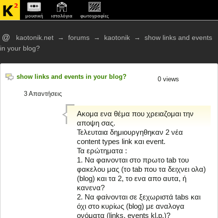
μουσική
ιστολόγια
φωτογραφίες
@
kaotonik.net
→
forums
→
kaotonik
→
show links and events
in your blog?
show links and events in your blog?
0
views
3 Απαντήσεις
Ακομα ενα θέμα που χρειαζομαι την
αποψη σας.
Τελευταια δημιουργηθηκαν 2 νέα
content types link και event.
Τα ερώτηματα :
1. Να φαινονται στο πρωτο tab του
φακελου μας (το tab που τα δειχνει ολα)
(blog) και τα 2, το ενα απο αυτα, ή
κανενα?
2. Να φαίνονται σε ξεχωριστά tabs και
όχι στο κυρίως (blog) με αναλογα
ονόματα (links, events kl.p.)?