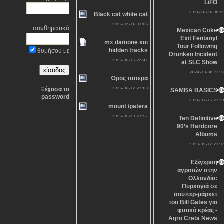
LiFO
2024-10-24 00:3
Black cat white cat
2026-07-14 01:06
συνθηματικό
Mexican Coke
Exit Fentanyl
mx damone και
Tour Following
hidden tracks
θυμήσου με
Drunken Incident
2026-06-15 23:41
at SLC Show
2024-10-08 21:1
Όρος πατερα
Ξέχασα το
2026-06-12 23:03
SAMBA BASICS
password
2024-01-16 22:2
mount /patera
2026-05-30 21:57
Ten Definitive
90’s Hardcore
Albums
2023-05-12 21:1
Εξέγερση
αγροτών στην
Ολλανδία:
Πυρκαγιά σε
σούπερ-μάρκετ
του Bill Gates για
φυτικό κρέας -
Agro Creta News