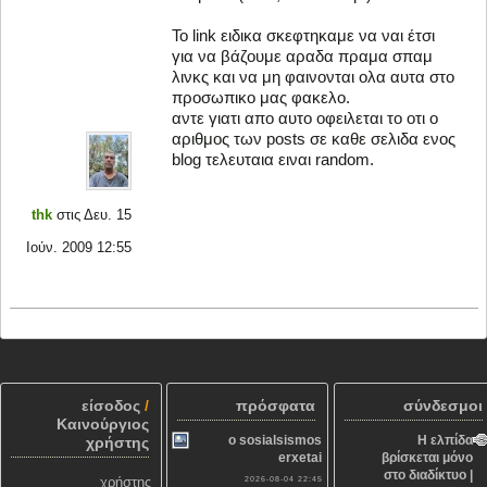
To link ειδικα σκεφτηκαμε να ναι έτσι
για να βάζουμε αραδα πραμα σπαμ
λινκς και να μη φαινονται ολα αυτα στο
προσωπικο μας φακελο.
αντε γιατι απο αυτο οφειλεται το οτι ο
αριθμος των posts σε καθε σελιδα ενος
blog τελευταια ειναι random.
thk
στις Δευ. 15
Ιούν. 2009 12:55
είσοδος
/
πρόσφατα
σύνδεσμοι
Καινούργιος
o sosialsismos
Η ελπίδα
χρήστης
erxetai
βρίσκεται μόνο
στο διαδίκτυο |
χρήστης
2026-08-04 22:45