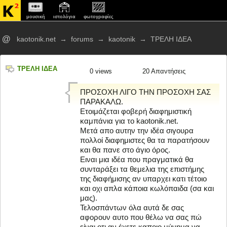
μουσική
ιστολόγια
φωτογραφίες
@
kaotonik.net
→
forums
→
kaotonik
→
ΤΡΕΛΗ ΙΔΕΑ
ΤΡΕΛΗ ΙΔΕΑ
0
views
20 Απαντήσεις
ΠΡΟΣΟΧΗ ΛΙΓΟ ΤΗΝ ΠΡΟΣΟΧΗ ΣΑΣ
ΠΑΡΑΚΑΛΩ.
Ετοιμάζεται φοβερή διαφημιστική
καμπάνια για το kaotonik.net.
Μετά απο αυτην την ιδέα σιγουρα
πολλοί διαφημιστες θα τα παρατήσουν
και θα πανε στο άγιο όρος.
Ειναι μια ιδέα που πραγματικά θα
συνταράξει τα θεμελια της επιστήμης
της διαφήμισης αν υπαρχει κατι τέτοιο
και οχι απλα κάποια κωλόπαιδα (σα και
μας).
Τελοσπάντων όλα αυτά δε σας
αφορουν αυτο που θέλω να σας πώ
είναι οτι αν έχετε καποιο μύνημα να