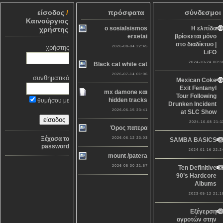
είσοδος
/
πρόσφατα
σύνδεσμοι
Καινούργιος
o sosialsismos
Η ελπίδα
χρήστης
erxetai
βρίσκεται μόνο
στο διαδίκτυο |
χρήστης
2026-08-04 22:45
LiFO
2024-10-24 00:3
Black cat white cat
2026-07-14 01:06
συνθηματικό
Mexican Coke
Exit Fentanyl
mx damone και
Tour Following
hidden tracks
θυμήσου με
Drunken Incident
2026-06-15 23:41
at SLC Show
2024-10-08 21:1
Όρος πατερα
Ξέχασα το
2026-06-12 23:03
SAMBA BASICS
password
2024-01-16 22:2
mount /patera
2026-05-30 21:57
Ten Definitive
90’s Hardcore
Albums
2023-05-12 21:1
Εξέγερση
αγροτών στην