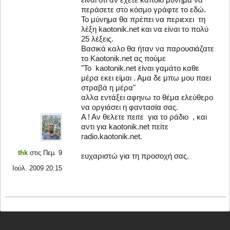
περάσετε στο κόσμο γράφτε το εδώ.
Το μύνημα θα πρέπει να περιεxει τη
λέξη kaotonik.net και να είναι το πολύ
25 λέξεις.
Βασικά καλο θα ήταν να παρουσιάζατε
το Kaotonik.net ας πούμε
"Το kaotonik.net είναι γαμάτο καθε
μέρα εκει είμαι . Αμα δε μπω μου παει
στραβά η μέρα"
αλλα εντάξει αφηνω το θέμα ελεύθερο
να οργιάσει η φαντασία σας.
A ! Aν θελετε πειτε για το ράδιο , και
αντι για kaotonik.net πείτε
radio.kaotonik.net.
thk
στις Πεμ. 9
ευχαριστώ για τη προσοχή σας.
Ιούλ. 2009 20:15