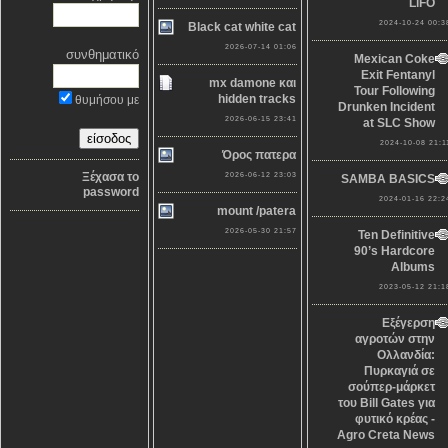
LiFO
2024-10-24 00:3
Black cat white cat
2026-07-14 01:06
συνθηματικό
Mexican Coke
Exit Fentanyl
mx damone και
Tour Following
hidden tracks
θυμήσου με
Drunken Incident
2026-06-15 23:41
at SLC Show
2024-10-08 21:1
Όρος πατερα
Ξέχασα το
2026-06-12 23:03
SAMBA BASICS
password
2024-01-16 22:2
mount /patera
2026-05-30 21:57
Ten Definitive
90’s Hardcore
Albums
2023-05-12 21:1
Εξέγερση
αγροτών στην
Ολλανδία:
Πυρκαγιά σε
σούπερ-μάρκετ
του Bill Gates για
φυτικό κρέας -
Agro Creta News