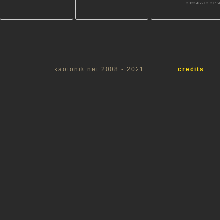
2022-07-12 21:5
kaotonik.net 2008 - 2021
::
credits