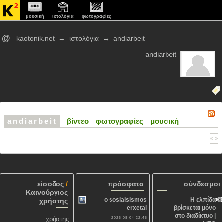
μουσική
ιστολόγια
φωτογραφίες
@
kaotonik.net
→
ιστολόγια
→
andiarbeit
andiarbeit
andiarbeit
βίντεο
φωτογραφίες
μουσική
« »
είσοδος
/
πρόσφατα
σύνδεσμοι
Καινούργιος
o sosialsismos
Η ελπίδα
χρήστης
erxetai
βρίσκεται μόνο
στο διαδίκτυο |
χρήστης
2026-08-04 22:45