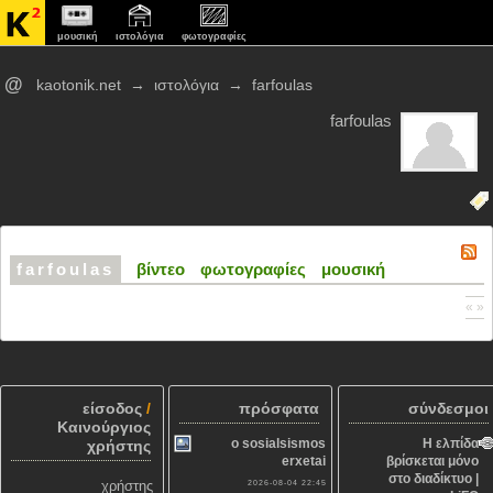
μουσική
ιστολόγια
φωτογραφίες
@
kaotonik.net
→
ιστολόγια
→
farfoulas
farfoulas
farfoulas
βίντεο
φωτογραφίες
μουσική
« »
είσοδος
/
πρόσφατα
σύνδεσμοι
Καινούργιος
o sosialsismos
Η ελπίδα
χρήστης
erxetai
βρίσκεται μόνο
στο διαδίκτυο |
χρήστης
2026-08-04 22:45