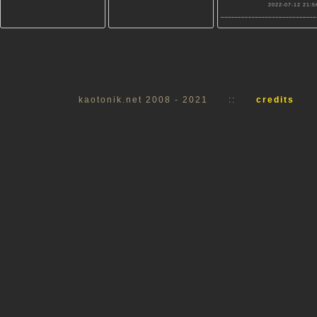
2022-07-12 21:5
kaotonik.net 2008 - 2021
::
credits