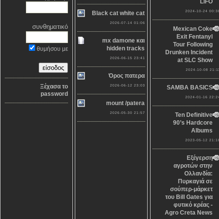
LiFO
2024-10-24 00:3
Black cat white cat
2026-07-14 01:06
συνθηματικό
Mexican Coke
Exit Fentanyl
mx damone και
Tour Following
hidden tracks
θυμήσου με
Drunken Incident
2026-06-15 23:41
at SLC Show
2024-10-08 21:1
Όρος πατερα
Ξέχασα το
2026-06-12 23:03
SAMBA BASICS
password
2024-01-16 22:2
mount /patera
2026-05-30 21:57
Ten Definitive
90’s Hardcore
Albums
2023-05-12 21:1
Εξέγερση
αγροτών στην
Ολλανδία:
Πυρκαγιά σε
σούπερ-μάρκετ
του Bill Gates για
φυτικό κρέας -
Agro Creta News