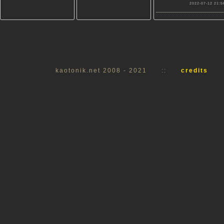
2022-07-12 21:5
kaotonik.net 2008 - 2021
::
credits