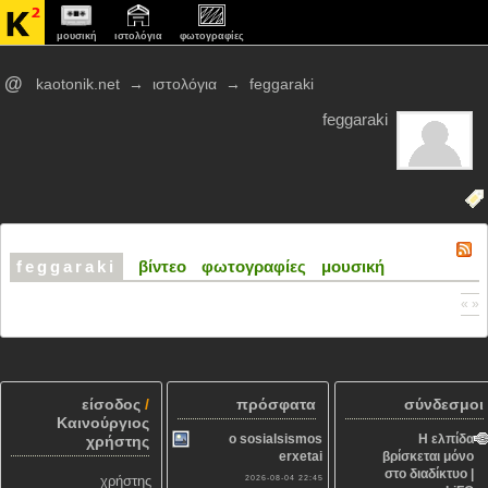
μουσική
ιστολόγια
φωτογραφίες
@
kaotonik.net
→
ιστολόγια
→
feggaraki
feggaraki
feggaraki
βίντεο
φωτογραφίες
μουσική
« »
είσοδος
/
πρόσφατα
σύνδεσμοι
Καινούργιος
o sosialsismos
Η ελπίδα
χρήστης
erxetai
βρίσκεται μόνο
στο διαδίκτυο |
χρήστης
2026-08-04 22:45