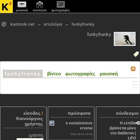
μουσική
ιστολόγια
φωτογραφίες
@
kaotonik.net
→
ιστολόγια
→
funkyfranky
funkyfranky
funkyfranky
βίντεο
φωτογραφίες
μουσική
« »
είσοδος
/
πρόσφατα
σύνδεσμοι
Καινούργιος
o sosialsismos
Η ελπίδα
χρήστης
erxetai
βρίσκεται μόνο
στο διαδίκτυο |
χρήστης
2026-08-04 22:45
LiFO