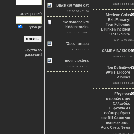
2024-10-24 00:3
Black cat white cat
2026-07-14 01:06
συνθηματικό
Mexican Coke
Exit Fentanyl
mx damone και
Tour Following
hidden tracks
θυμήσου με
Drunken Incident
2026-06-15 23:41
at SLC Show
2024-10-08 21:1
Όρος πατερα
Ξέχασα το
2026-06-12 23:03
SAMBA BASICS
password
2024-01-16 22:2
mount /patera
2026-05-30 21:57
Ten Definitive
90’s Hardcore
Albums
2023-05-12 21:1
Εξέγερση
αγροτών στην
Ολλανδία:
Πυρκαγιά σε
σούπερ-μάρκετ
του Bill Gates για
φυτικό κρέας -
Agro Creta News
2022-07-12 21:5