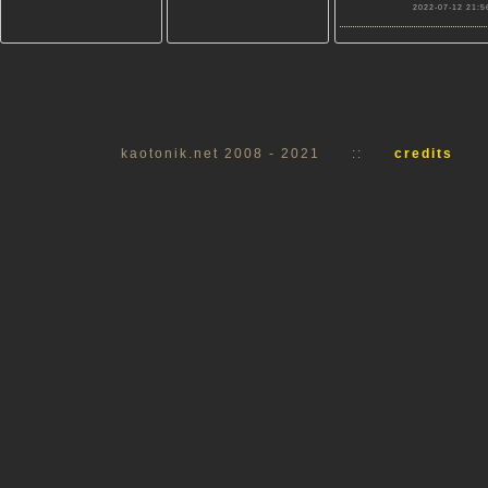
2022-07-12 21:5
kaotonik.net 2008 - 2021
::
credits