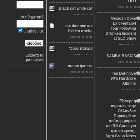
LiFO
2024-10-24 00:3
Black cat white cat
2026-07-14 01:06
συνθηματικό
Mexican Coke
Exit Fentanyl
mx damone και
Tour Following
hidden tracks
θυμήσου με
Drunken Incident
2026-06-15 23:41
at SLC Show
2024-10-08 21:1
Όρος πατερα
Ξέχασα το
2026-06-12 23:03
SAMBA BASICS
password
2024-01-16 22:2
mount /patera
2026-05-30 21:57
Ten Definitive
90’s Hardcore
Albums
2023-05-12 21:1
Εξέγερση
αγροτών στην
Ολλανδία:
Πυρκαγιά σε
σούπερ-μάρκετ
του Bill Gates για
φυτικό κρέας -
Agro Creta News