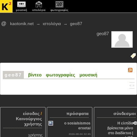
μουσική
ιστολόγια
φωτογραφίες
@
kaotonik.net
→
ιστολόγια
→
geo87
geo87
geo87
βίντεο
φωτογραφίες
μουσική
« »
είσοδος
/
πρόσφατα
σύνδεσμοι
Καινούργιος
o sosialsismos
Η ελπίδα
χρήστης
erxetai
βρίσκεται μόνο
στο διαδίκτυο |
χρήστης
2026-08-04 22:45