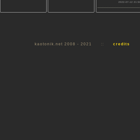
2022-07-12 21:5
kaotonik.net 2008 - 2021
::
credits