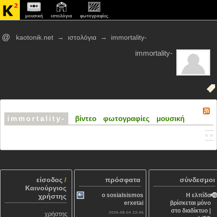
μουσική
ιστολόγια
φωτογραφίες
@
kaotonik.net
→
ιστολόγια
→
immortality-
immortality-
immortality-
βίντεο
φωτογραφίες
μουσική
« »
είσοδος
/
πρόσφατα
σύνδεσμοι
Καινούργιος
o sosialsismos
Η ελπίδα
χρήστης
erxetai
βρίσκεται μόνο
στο διαδίκτυο |
χρήστης
2026-08-04 22:45