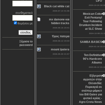
LiFO
2024-10-24 00:3
Black cat white cat
2026-07-14 01:06
συνθηματικό
Mexican Coke
Exit Fentanyl
mx damone και
Tour Following
hidden tracks
θυμήσου με
Drunken Incident
2026-06-15 23:41
at SLC Show
2024-10-08 21:1
Όρος πατερα
Ξέχασα το
2026-06-12 23:03
SAMBA BASICS
password
2024-01-16 22:2
mount /patera
2026-05-30 21:57
Ten Definitive
90’s Hardcore
Albums
2023-05-12 21:1
Εξέγερση
αγροτών στην
Ολλανδία:
Πυρκαγιά σε
σούπερ-μάρκετ
του Bill Gates για
φυτικό κρέας -
Agro Creta News