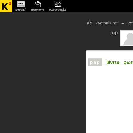
μουσική
ιστολόγια
φωτογραφίες
@
kaotonik.net
→
ισ
pap
pap
βίντεο
φωτ