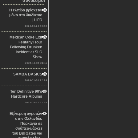
σύνδεσμοι
Η ελπίδα βρίσκεται
μόνο στο διαδίκτυο
| LiFO
2024-10-24 00:38
Mexican Coke Exit
Fentanyl Tour
Following Drunken
Incident at SLC
Show
2024-10-08 21:11
SAMBA BASICS
2024-01-16 22:24
Ten Definitive 90’s
Hardcore Albums
2023-05-12 21:18
Εξέγερση αγροτών
στην Ολλανδία:
Πυρκαγιά σε
σούπερ-μάρκετ
του Bill Gates για