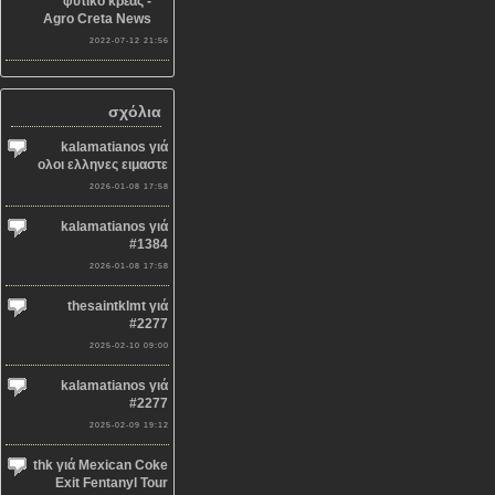
φυτικό κρέας -
Agro Creta News
2022-07-12 21:56
σχόλια
kalamatianos γιά
ολοι ελληνες ειμαστε
2026-01-08 17:58
kalamatianos γιά
#1384
2026-01-08 17:58
thesaintklmt γιά
#2277
2025-02-10 09:00
kalamatianos γιά
#2277
2025-02-09 19:12
thk γιά Mexican Coke
Exit Fentanyl Tour