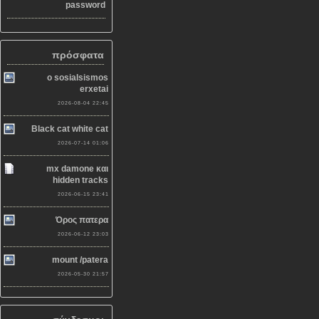
password
πρόσφατα
o sosialsismos
erxetai
2026-08-04 22:45
Black cat white cat
2026-07-14 01:06
mx damone και
hidden tracks
2026-06-15 23:41
Όρος πατερα
2026-06-12 23:03
mount /patera
2026-05-30 21:57