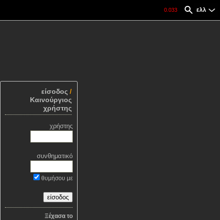
ελλ
0.033
είσοδος
/
Καινούργιος
χρήστης
χρήστης
συνθηματικό
θυμήσου με
Ξέχασα το