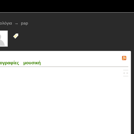
τολόγια
→
pap
ογραφίες
μουσική
« »