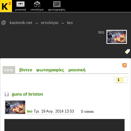
μουσική
ιστολόγια
φωτογραφίες
@
kaotonik.net
→
ιστολόγια
→
teo
teo
teo
βίντεο
φωτογραφίες
μουσική
«
1
»
guns of brixton
teo
Τρι. 19 Αυγ. 2014 13:53
0
views