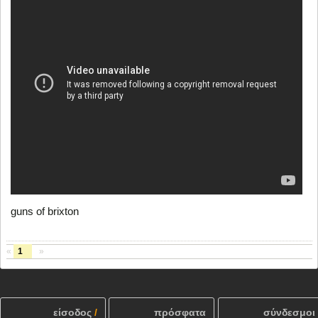
guns of brixton
«
1
»
είσοδος
/
πρόσφατα
σύνδεσμοι