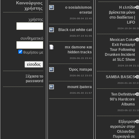
Καινούργιος
o sosialsismos
Η ελπίδα
χρήστης
erxetai
βρίσκεται μόνο
στο διαδίκτυο |
χρήστης
2026-08-04 22:45
LiFO
2024-10-24 00:3
Black cat white cat
2026-07-14 01:06
συνθηματικό
Mexican Coke
Exit Fentanyl
mx damone και
Tour Following
hidden tracks
θυμήσου με
Drunken Incident
2026-06-15 23:41
at SLC Show
2024-10-08 21:1
Όρος πατερα
Ξέχασα το
2026-06-12 23:03
SAMBA BASICS
password
2024-01-16 22:2
mount /patera
2026-05-30 21:57
Ten Definitive
90’s Hardcore
Albums
2023-05-12 21:1
Εξέγερση
αγροτών στην
Ολλανδία:
Πυρκαγιά σε