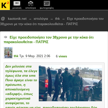
μουσική
ιστολόγια
φωτογραφίες
@
kaotonik.net
→
ιστολόγια
→
thk
→
Είχε προειδοποιήσει τον
38χρονο με την κόκα ότι παρακολουθείται - ΠΑΤΡΙΣ
Είχε προειδοποιήσει τον 38χρονο με την κόκα ότι
παρακολουθείται - ΠΑΤΡΙΣ
thk
Τρι. 9 Μαρ. 2021 2:06
6
views
Δεν μιλούσε στα
τηλέφωνα, τα έλεγε
όμως όλα στα sms
Ποιο άραγε είναι το
πρόσωπο, η
αποκαλούμενη
«αδερφή», όπως
χαρακτηριστικά
αναφέρεται, το
οποίο φέρεται να είχε προειδοποιήσει τουλάχιστον δύο