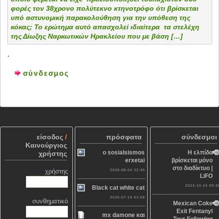
φορές τον 38χρονο πολύτεκνο κτηνοτρόφο ότι βρίσκεται
υπό αστυνομική παρακολούθηση για την υπόθεση της
κόκας; Το ερώτημα αυτό απασχολεί ιδιαίτερα τα στελέχη
της Δίωξης Ναρκωτικών Ηρακλείου που με βάση […]
.
σύνδεσμος
είσοδος
/
πρόσφατα
σύνδεσμοι
Καινούργιος
o sosialsismos
Η ελπίδα
χρήστης
erxetai
βρίσκεται μόνο
στο διαδίκτυο |
χρήστης
2026-08-04 22:45
LiFO
2024-10-24 00:3
Black cat white cat
2026-07-14 01:06
συνθηματικό
Mexican Coke
Exit Fentanyl
mx damone και
Tour Following