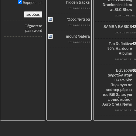
hidden tracks
θυμήσου με
Drunken Incident
2026-06-15 23:41
at SLC Show
2024-10-08 21:1
Όρος πατερα
Ξέχασα το
2026-06-12 23:03
SAMBA BASICS
password
2024-01-16 22:2
mount /patera
2026-05-30 21:57
Ten Definitive
90’s Hardcore
Albums
2023-05-12 21:1
Εξέγερση
αγροτών στην
Ολλανδία:
Πυρκαγιά σε
σούπερ-μάρκετ
του Bill Gates για
φυτικό κρέας -
Agro Creta News
2022-07-12 21:5