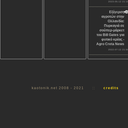
2023-05-12 21:1
Εξέγερση
αγροτών στην
Ολλανδία:
Πυρκαγιά σε
σούπερ-μάρκετ
του Bill Gates για
φυτικό κρέας -
Agro Creta News
2022-07-12 21:5
kaotonik.net 2008 - 2021
::
credits