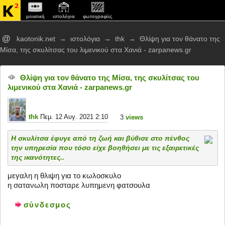
μουσική
ιστολόγια
φωτογραφίες
@
kaotonik.net
→
ιστολόγια
→
thk
→
Θλίψη για τον θάνατο της
Μίσα, της σκυλίτσας του λιμενικού στα Χανιά - zarpanews.gr
Θλίψη για τον θάνατο της Μίσα, της σκυλίτσας του
λιμενικού στα Χανιά - zarpanews.gr
thk
Πεμ. 12 Αυγ. 2021 2:10
3
views
Η σκυλίτσα έφυγε από τη ζωή και βύθισε στο πένθος
την υπηρεσία που τόσο είχε βοηθήσει με τις εξαιρετικές
της ικανότητες..
μεγαλη η θλιψη για το κωλοσκυλο
η σατανωλη ποσταρε λυπημενη φατσουλα
σύνδεσμος