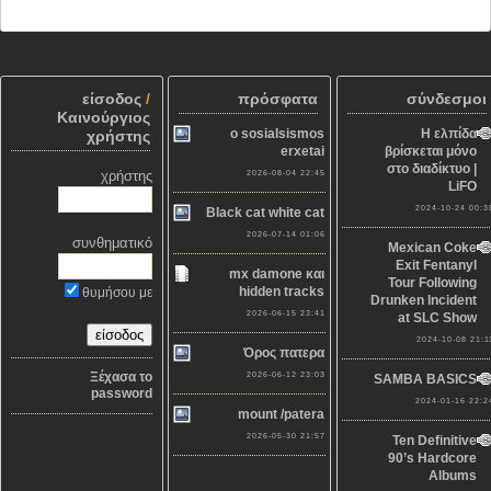
είσοδος
/
πρόσφατα
σύνδεσμοι
Καινούργιος
o sosialsismos
Η ελπίδα
χρήστης
erxetai
βρίσκεται μόνο
στο διαδίκτυο |
χρήστης
2026-08-04 22:45
LiFO
2024-10-24 00:3
Black cat white cat
2026-07-14 01:06
συνθηματικό
Mexican Coke
Exit Fentanyl
mx damone και
Tour Following
hidden tracks
θυμήσου με
Drunken Incident
2026-06-15 23:41
at SLC Show
2024-10-08 21:1
Όρος πατερα
Ξέχασα το
2026-06-12 23:03
SAMBA BASICS
password
2024-01-16 22:2
mount /patera
2026-05-30 21:57
Ten Definitive
90’s Hardcore
Albums