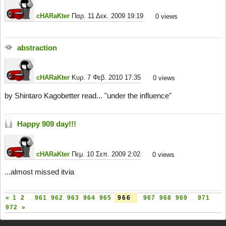
cHARaKter
Παρ. 11 Δεκ. 2009 19:19
0
views
abstraction
cHARaKter
Κυρ. 7 Φεβ. 2010 17:35
0
views
by Shintaro Kagobetter read... "under the influence"
Happy 909 day!!!
cHARaKter
Πεμ. 10 Σεπ. 2009 2:02
0
views
...almost missed itvia
«
1
2
...
961
962
963
964
965
966
967
968
969
...
971
972
»