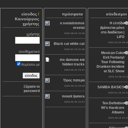
είσοδος
/
πρόσφατα
σύνδεσμοι
Καινούργιος
o sosialsismos
Η ελπίδα
χρήστης
erxetai
βρίσκεται μόνο
στο διαδίκτυο |
χρήστης
2026-08-04 22:45
LiFO
2024-10-24 00:3
Black cat white cat
2026-07-14 01:06
συνθηματικό
Mexican Coke
Exit Fentanyl
mx damone και
Tour Following
hidden tracks
θυμήσου με
Drunken Incident
2026-06-15 23:41
at SLC Show
2024-10-08 21:1
Όρος πατερα
Ξέχασα το
2026-06-12 23:03
SAMBA BASICS
password
2024-01-16 22:2
mount /patera
2026-05-30 21:57
Ten Definitive
90’s Hardcore
Albums
2023-05-12 21:1