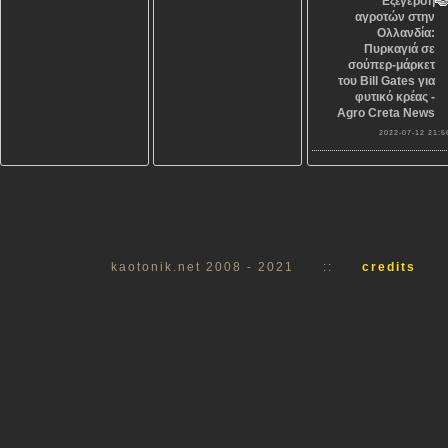
Εξέγερση
αγροτών στην
Ολλανδία:
Πυρκαγιά σε
σούπερ-μάρκετ
του Bill Gates για
φυτικό κρέας -
Agro Creta News
2022-07-12 21:5
kaotonik.net 2008 - 2021
::
credits