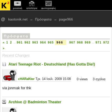
μουσική
ιστολόγια
φωτογραφίες
@
kaotonik.net
→
Πρόσφατα
→
page966
Πρόσφατα
«
1
2
...
961
962
963
964
965
966
967
968
969
...
971
972
»
Recent Changes
Atari Teenage Riot - Deutschland (Has Gotta Die!)
cHARaKter
Τρι. 14 Ιούλ. 2009 15:08
0
views
3 σχόλια
via jonmak for thk
Archive @ Badminton Theater