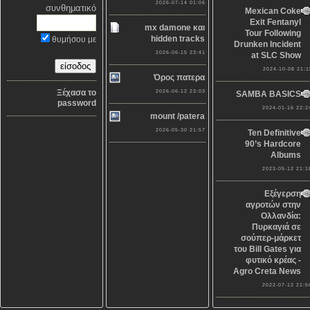
2026-07-14 01:06
συνθηματικό
Mexican Coke
Exit Fentanyl
mx damone και
Tour Following
hidden tracks
θυμήσου με
Drunken Incident
2026-06-15 23:41
at SLC Show
2024-10-08 21:1
Όρος πατερα
Ξέχασα το
2026-06-12 23:03
SAMBA BASICS
password
2024-01-16 22:2
mount /patera
2026-05-30 21:57
Ten Definitive
90’s Hardcore
Albums
2023-05-12 21:1
Εξέγερση
αγροτών στην
Ολλανδία:
Πυρκαγιά σε
σούπερ-μάρκετ
του Bill Gates για
φυτικό κρέας -
Agro Creta News
2022-07-12 21:5