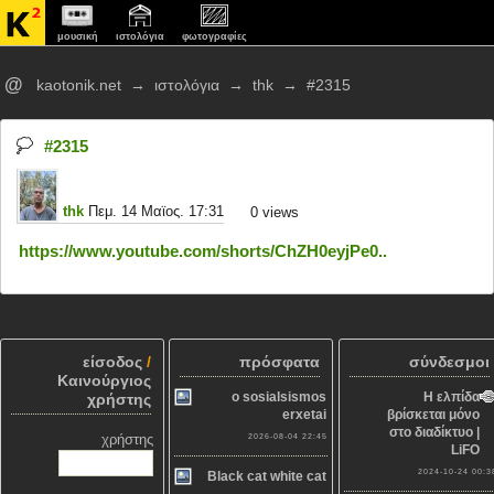
μουσική
ιστολόγια
φωτογραφίες
@
kaotonik.net
→
ιστολόγια
→
thk
→
#2315
#2315
thk
Πεμ. 14 Μαϊος. 17:31
0
views
https://www.youtube.com/shorts/ChZH0eyjPe0..
είσοδος
/
πρόσφατα
σύνδεσμοι
Καινούργιος
o sosialsismos
Η ελπίδα
χρήστης
erxetai
βρίσκεται μόνο
στο διαδίκτυο |
χρήστης
2026-08-04 22:45
LiFO
2024-10-24 00:3
Black cat white cat