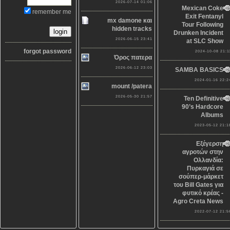
2026-07-14 01:06
Mexican Coke
remember me
Exit Fentanyl
mx damone και
Tour Following
hidden tracks
Drunken Incident
2026-06-15 23:41
at SLC Show
forgot password
2024-10-08 21:1
Όρος πατερα
2026-06-12 23:03
SAMBA BASICS
2024-01-16 22:2
mount /patera
2026-05-30 21:57
Ten Definitive
90’s Hardcore
Albums
2023-05-12 21:1
Εξέγερση
αγροτών στην
Ολλανδία:
Πυρκαγιά σε
σούπερ-μάρκετ
του Bill Gates για
φυτικό κρέας -
Agro Creta News
2022-07-12 21:5