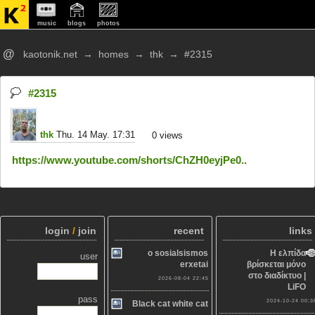
music
blogs
photos
@
kaotonik.net
→
homes
→
thk
→
#2315
#2315
thk
Thu. 14 May. 17:31
0
views
https://www.youtube.com/shorts/ChZH0eyjPe0..
login
/
join
recent
links
o sosialsismos
Η ελπίδα
user
erxetai
βρίσκεται μόνο
στο διαδίκτυο |
2026-08-04 22:45
LiFO
pass
2024-10-24 00:3
Black cat white cat