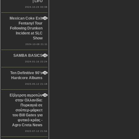
| LiFO
2024-10-24 00:38
Mexican Coke Exit
Fentanyl Tour
Following Drunken
Incident at SLC
Show
2024-10-08 21:11
SAMBA BASICS
2024-01-16 22:24
Ten Definitive 90’s
Hardcore Albums
2023-05-12 21:18
Εξέγερση αγροτών
στην Ολλανδία:
Πυρκαγιά σε
σούπερ-μάρκετ
του Bill Gates για
φυτικό κρέας -
Agro Creta News
2022-07-12 21:56