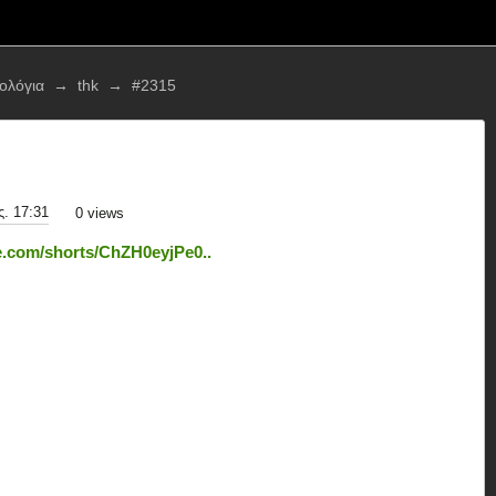
τολόγια
→
thk
→
#2315
. 17:31
0
views
e.com/shorts/ChZH0eyjPe0..