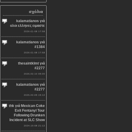
σχόλια
kalamatianos γιά
ολοι ελληνες ειμαστε
2026-01-08 17:58
kalamatianos γιά
#1384
2026-01-08 17:58
thesaintklmt γιά
#2277
2025-02-10 09:00
kalamatianos γιά
#2277
2025-02-09 19:12
thk γιά Mexican Coke
Exit Fentanyl Tour
Following Drunken
Incident at SLC Show
2024-10-08 21:12