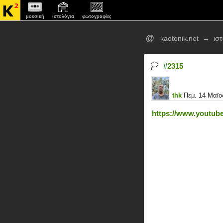
μουσική
ιστολόγια
φωτογραφίες
@
kaotonik.net
→
ισ
#2315
thk
Πεμ. 14 Μαϊος
https://www.youtub