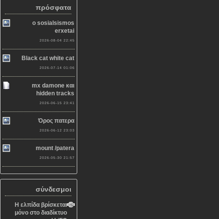
πρόσφατα
o sosialsismos
erxetai
2026-08-04 22:45
Black cat white cat
2026-07-14 01:06
mx damone και
hidden tracks
2026-06-15 23:41
Όρος πατερα
2026-06-12 23:03
mount /patera
2026-05-30 21:57
σύνδεσμοι
Η ελπίδα βρίσκεται
μόνο στο διαδίκτυο