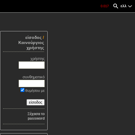
ελλ
0.017
είσοδος
/
Καινούργιος
χρήστης
χρήστης
συνθηματικό
θυμήσου με
Ξέχασα το
password